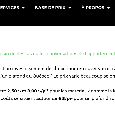
ERVICES
BASE DE PRIX
À PROPOS
isin du dessus ou les conversations de l’appartemen
 est un investissement de choix pour retrouver votre t
d’un plafond au Québec ? Le prix varie beaucoup selon
ntre
2,50 $ et 3,00 $/pi²
pour les matériaux comme la l
s coûts se situent autour de
6 $/pi²
pour un plafond su