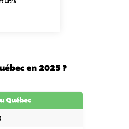
t ultra
Québec en 2025 ?
 au Québec
)