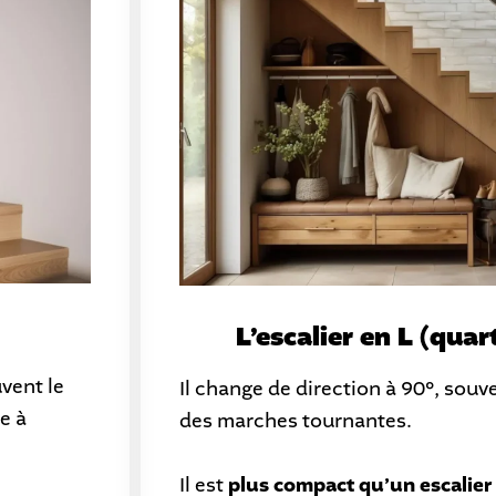
L’escalier en L (quar
uvent le
Il change de direction à 90°, souv
e à
des marches tournantes.
Il est
plus compact qu’un escalier 