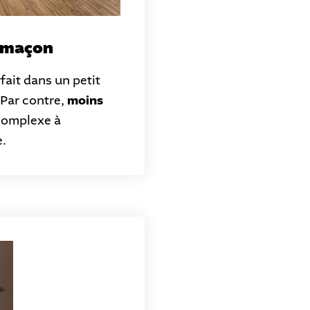
limaçon
rfait dans un petit
Par contre,
moins
complexe à
e.