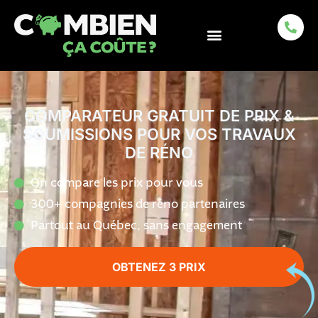
COMPARATEUR GRATUIT DE PRIX &
SOUMISSIONS POUR VOS TRAVAUX
DE RÉNO
On compare les prix pour vous
300+ compagnies de réno partenaires
Partout au Québec, sans engagement
OBTENEZ 3 PRIX