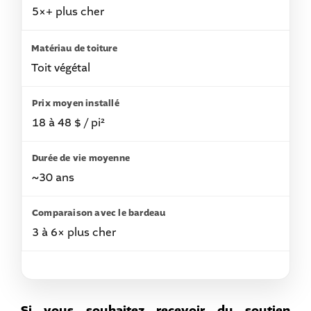
5×+ plus cher
Toit végétal
18 à 48 $ / pi²
~30 ans
3 à 6× plus cher
Si vous souhaitez recevoir du soutien