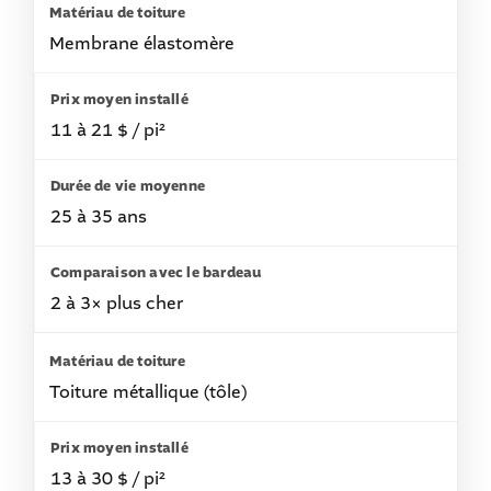
Membrane élastomère
11 à 21 $ / pi²
25 à 35 ans
2 à 3× plus cher
Toiture métallique (tôle)
13 à 30 $ / pi²