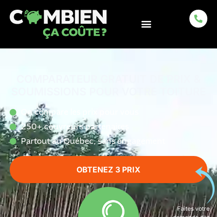
COMPARATEUR GRATUIT DE PRIX &
SOUMISSIONS POUR VOTRE TOITURE
On compare les prix pour vous
250+ couvreurs partenaires
Partout au Québec, sans engagement
OBTENEZ 3 PRIX
Faites votre