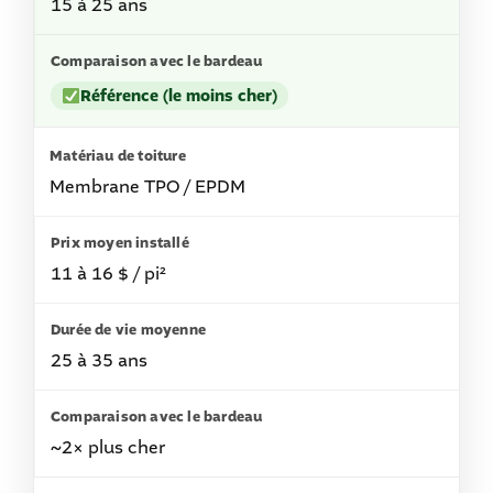
15 à 25 ans
Référence (le moins cher)
Membrane TPO / EPDM
11 à 16 $ / pi²
25 à 35 ans
~2× plus cher